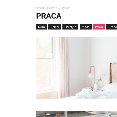
Strona główna
Praca
PRACA
Dom
Dzieci
Lifestyle
Moda
Praca
Uroda