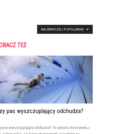
NAJBARDZIEJ POPULARNE
OBACZ TEŻ
zy pas wyszczuplający odchudza?
y pas wyszczuplający odchudza? To pytanie, które wielu z
s zadaje sobie, szukając skutecznych sposobów na