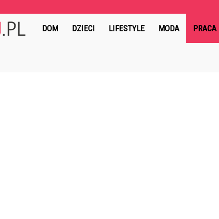
MydlanyRaj.pl
DOM
DZIECI
LIFESTYLE
MODA
PRACA