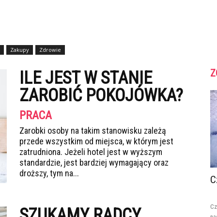
Zakupy
Zdrowie
Z
ILE JEST W STANIE
ZAROBIĆ POKOJÓWKA?
PRACA
Zarobki osoby na takim stanowisku zależą
przede wszystkim od miejsca, w którym jest
zatrudniona. Jeżeli hotel jest w wyższym
standardzie, jest bardziej wymagający oraz
droższy, tym na...
C
Cz
SZUKAMY RADCY
na