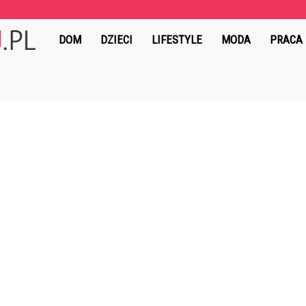
MydlanyRaj.pl
DOM
DZIECI
LIFESTYLE
MODA
PRACA