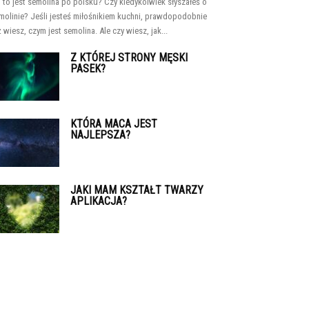
 to jest semolina po polsku? Czy kiedykolwiek słyszałeś o
molinie? Jeśli jesteś miłośnikiem kuchni, prawdopodobnie
ż wiesz, czym jest semolina. Ale czy wiesz, jak...
Z KTÓREJ STRONY MĘSKI
PASEK?
KTÓRA MACA JEST
NAJLEPSZA?
JAKI MAM KSZTAŁT TWARZY
APLIKACJA?