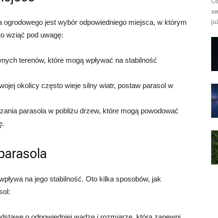
Co
se
a ogrodowego jest wybór odpowiedniego miejsca, w którym
ju
to wziąć pod uwagę:
wnych terenów, które mogą wpływać na stabilność
wojej okolicy często wieje silny wiatr, postaw parasol w
czania parasola w pobliżu drzew, które mogą powodować
ę.
parasola
wpływa na jego stabilność. Oto kilka sposobów, jak
sol:
dstawę o odpowiedniej wadze i rozmiarze, która zapewni