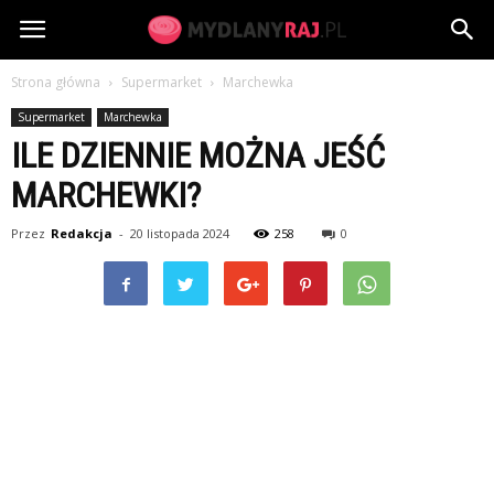
MydlanyRaj.pl
Strona główna
Supermarket
Marchewka
Supermarket
Marchewka
ILE DZIENNIE MOŻNA JEŚĆ
MARCHEWKI?
Przez
Redakcja
-
20 listopada 2024
258
0