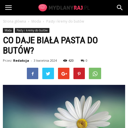
MydlanyRaj.pl
Strona główna
Moda
Pasty i kremy do butów
Moda
Pasty i kremy do butów
CO DAJE BIAŁA PASTA DO
BUTÓW?
Przez
Redakcja
-
3 kwietnia 2024
420
0