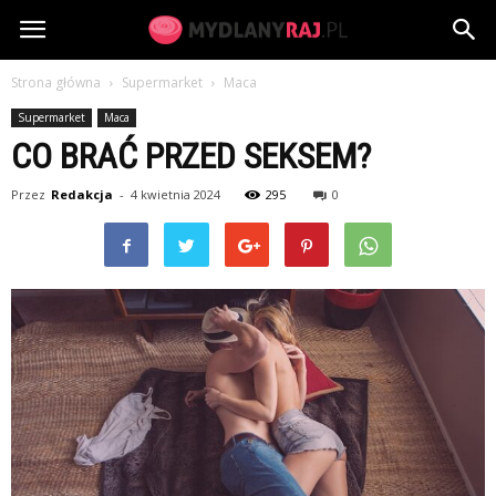
MydlanyRaj.pl
Strona główna
Supermarket
Maca
Supermarket
Maca
CO BRAĆ PRZED SEKSEM?
Przez
Redakcja
-
4 kwietnia 2024
295
0