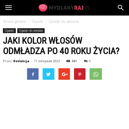
MydlanyRaj.pl
Strona główna
Opaski
Opaski do włosów
Opaski
Opaski do włosów
JAKI KOLOR WŁOSÓW
ODMŁADZA PO 40 ROKU ŻYCIA?
Przez
Redakcja
-
11 listopada 2023
341
0