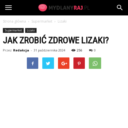
MydlanyRaj.pl
Strona główna
Supermarket
Lizaki
Supermarket
Lizaki
JAK ZROBIĆ ZDROWE LIZAKI?
Przez
Redakcja
-
31 października 2024
256
0