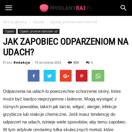
MydlanyRaj.pl
Strona główna
Opaski
Opaski przeciw otarciom ud
Opaski
Opaski przeciw otarciom ud
JAK ZAPOBIEC ODPARZENIOM NA
UDACH?
Przez
Redakcja
-
19 września 2023
436
0
Odparzenia na udach to powszechne schorzenie skóry, które
może być bardzo nieprzyjemne i bolesne. Mogą wystąpić z
różnych powodów, takich jak tarcie, wilgoć, alergie, infekcje
grzybicze lub reakcje chemiczne. Jeśli masz tendencję do
odparzeń na udach, istnieje wiele sposobów, aby temu zapobiec.
W tym artykule omówimy kilka skutecznych metod, które