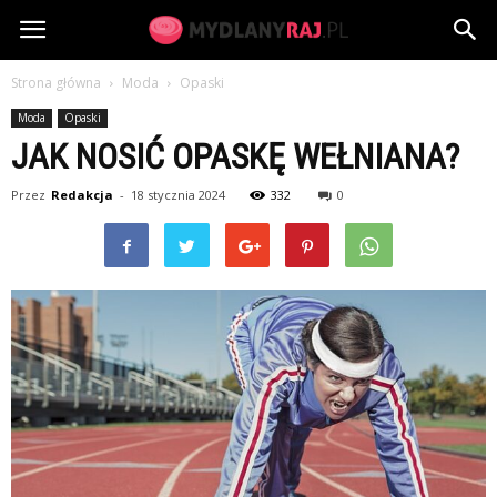
MydlanyRaj.pl
Strona główna
Moda
Opaski
Moda
Opaski
JAK NOSIĆ OPASKĘ WEŁNIANA?
Przez
Redakcja
-
18 stycznia 2024
332
0