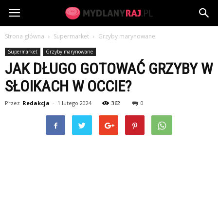
MydlanyRaj.pl
Strona główna
Supermarket
Grzyby marynowane
Supermarket
Grzyby marynowane
JAK DŁUGO GOTOWAĆ GRZYBY W
SŁOIKACH W OCCIE?
Przez
Redakcja
-
1 lutego 2024
362
0