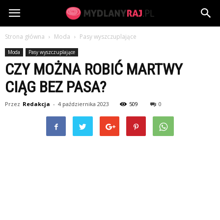
MydlanyRaj.pl
Strona główna
Moda
Pasy wyszczuplające
Moda
Pasy wyszczuplające
CZY MOŻNA ROBIĆ MARTWY
CIĄG BEZ PASA?
Przez
Redakcja
-
4 października 2023
509
0