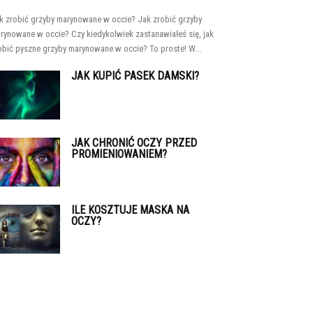
k zrobić grzyby marynowane w occie? Jak zrobić grzyby
rynowane w occie? Czy kiedykolwiek zastanawiałeś się, jak
obić pyszne grzyby marynowane w occie? To proste! W...
JAK KUPIĆ PASEK DAMSKI?
JAK CHRONIĆ OCZY PRZED
PROMIENIOWANIEM?
ILE KOSZTUJE MASKA NA
OCZY?