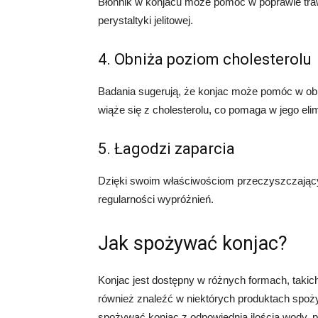
Błonnik w konjacu może pomóc w poprawie trawi
perystaltyki jelitowej.
4. Obniża poziom cholesterolu
Badania sugerują, że konjac może pomóc w obn
wiąże się z cholesterolu, co pomaga w jego eli
5. Łagodzi zaparcia
Dzięki swoim właściwościom przeczyszczając
regularności wypróżnień.
Jak spożywać konjac?
Konjac jest dostępny w różnych formach, takic
również znaleźć w niektórych produktach spożyw
spożywać konjac z odpowiednią ilością wody, 