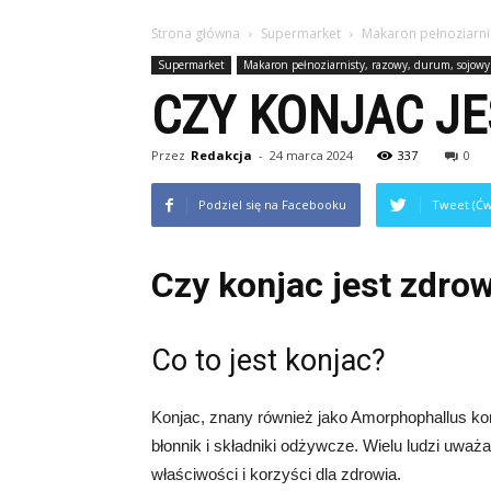
Strona główna
Supermarket
Makaron pełnoziarni
Supermarket
Makaron pełnoziarnisty, razowy, durum, sojowy
CZY KONJAC J
Przez
Redakcja
-
24 marca 2024
337
0
Podziel się na Facebooku
Tweet (Ćw
Czy konjac jest zdro
Co to jest konjac?
Konjac, znany również jako Amorphophallus konj
błonnik i składniki odżywcze. Wielu ludzi uważ
właściwości i korzyści dla zdrowia.