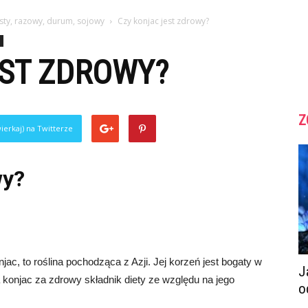
sty, razowy, durum, sojowy
Czy konjac jest zdrowy?
EST ZDROWY?
Z
ierkaj) na Twitterze
wy?
ac, to roślina pochodząca z Azji. Jej korzeń jest bogaty w
J
a konjac za zdrowy składnik diety ze względu na jego
o