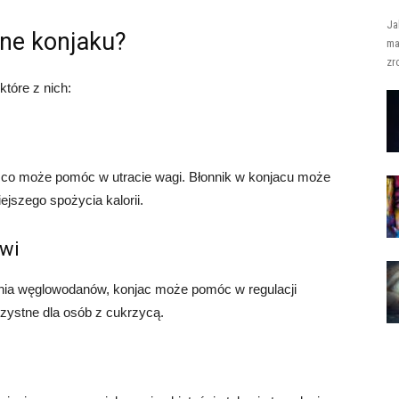
Ja
tne konjaku?
ma
zr
tóre z nich:
k, co może pomóc w utracie wagi. Błonnik w konjacu może
jszego spożycia kalorii.
rwi
iania węglowodanów, konjac może pomóc w regulacji
rzystne dla osób z cukrzycą.