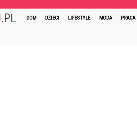
MydlanyRaj.pl
DOM
DZIECI
LIFESTYLE
MODA
PRACA