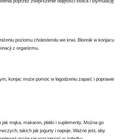
enia poprzez zwiększenie objętości stolca i stymulację
iżeniu poziomu cholesterolu we krwi. Błonnik w konjacu
minacji z organizmu.
ym, konjac może pomóc w łagodzeniu zaparć i poprawie
h jak mąka, makaron, płatki i suplementy. Można go
czych, takich jak jogurty i napoje. Ważne jest, aby
ponieważ może się rozszerzać w żołądku.