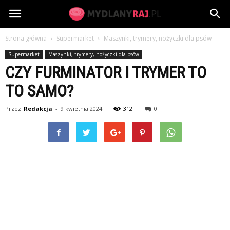
MydlanyRaj.pl
Strona główna
Supermarket
Maszynki, trymery, nożyczki dla psów
Supermarket
Maszynki, trymery, nożyczki dla psów
CZY FURMINATOR I TRYMER TO
TO SAMO?
Przez
Redakcja
-
9 kwietnia 2024
312
0