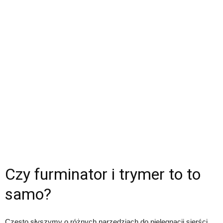
Czy furminator i trymer to to
samo?
Często słyszymy o różnych narzędziach do pielęgnacji sierści