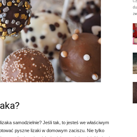
Cz
du
zw
zaka?
 lizaka samodzielnie? Jeśli tak, to jesteś we właściwym
gotować pyszne lizaki w domowym zaciszu. Nie tylko