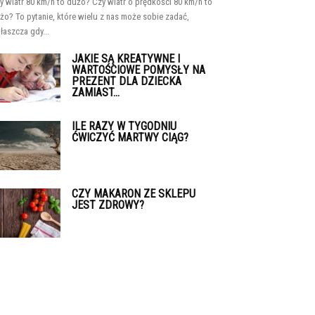
y wiatr 80 km/h to dużo? Czy wiatr o prędkości 80 km/h to
żo? To pytanie, które wielu z nas może sobie zadać,
łaszcza gdy...
JAKIE SĄ KREATYWNE I
WARTOŚCIOWE POMYSŁY NA
PREZENT DLA DZIECKA
ZAMIAST...
ILE RAZY W TYGODNIU
ĆWICZYĆ MARTWY CIĄG?
CZY MAKARON ZE SKLEPU
JEST ZDROWY?