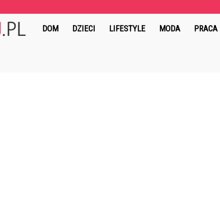
MydlanyRaj.pl
DOM
DZIECI
LIFESTYLE
MODA
PRACA