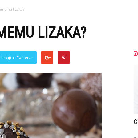
samemu lizaka?
MEMU LIZAKA?
Z
ierkaj) na Twitterze
C