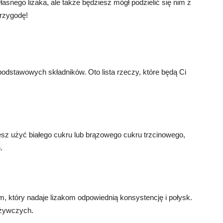
snego lizaka, ale także będziesz mógł podzielić się nim z
przygodę!
podstawowych składników. Oto lista rzeczy, które będą Ci
sz użyć białego cukru lub brązowego cukru trzcinowego,
.
, który nadaje lizakom odpowiednią konsystencję i połysk.
ożywczych.