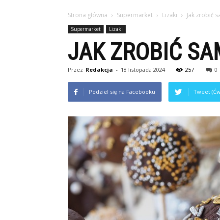
Strona główna
Supermarket
Lizaki
Jak zrobić 
Supermarket
Lizaki
JAK ZROBIĆ SA
Przez
Redakcja
-
18 listopada 2024
257
0
Podziel się na Facebooku
Tweet (Ćw