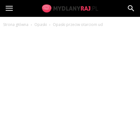
MydlanyRaj.pl
Strona główna
Opaski
Opaski przeciw otarciom ud